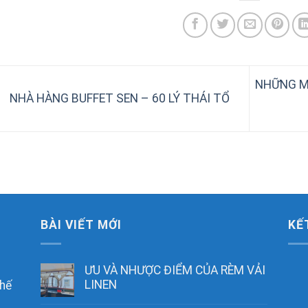
NHỮNG M
NHÀ HÀNG BUFFET SEN – 60 LÝ THÁI TỔ
BÀI VIẾT MỚI
KẾ
ƯU VÀ NHƯỢC ĐIỂM CỦA RÈM VẢI
LINEN
chế