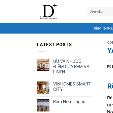
Skip
Search
to
for:
content
RÈM NOR
CÔ
LATEST POSTS
Y
ƯU VÀ NHƯỢC
ĐIỂM CỦA RÈM VẢI
PO
LINEN
VINHOMES SMART
R
CITY
R
Rèm Noren ngắn
ra
Nor