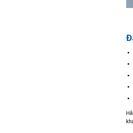
Đ
Hãy
kh