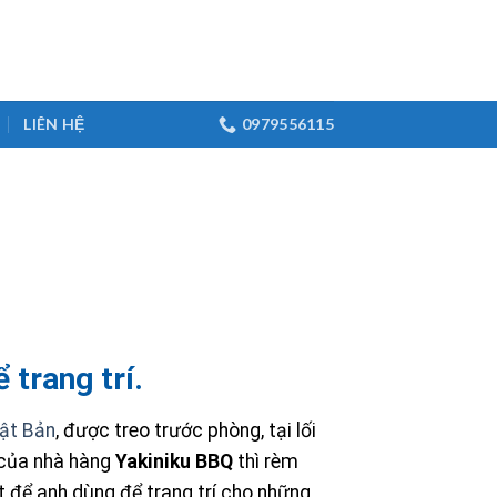
LIÊN HỆ
0979556115
 trang trí.
ật Bản
, được treo trước phòng, tại lối
 của nhà hàng
Yakiniku BBQ
thì rèm
t để anh dùng để trang trí cho những