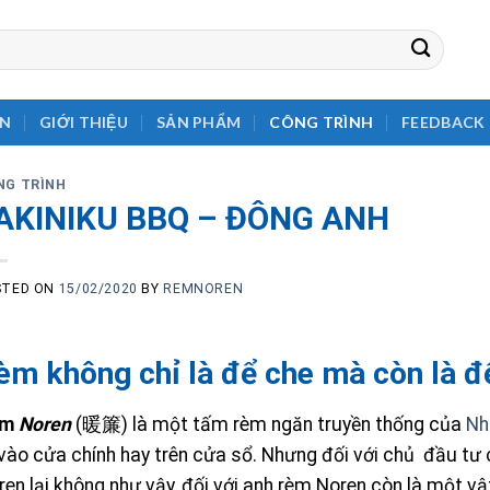
EN
GIỚI THIỆU
SẢN PHẨM
CÔNG TRÌNH
FEEDBACK
NG TRÌNH
AKINIKU BBQ – ĐÔNG ANH
STED ON
15/02/2020
BY
REMNOREN
èm không chỉ là để che mà còn là để
èm
Noren
(暖簾) là một tấm rèm ngăn truyền thống của
Nh
 vào cửa chính hay trên cửa sổ. Nhưng đối với chủ đầu tư
en lại không như vậy, đối với anh rèm Noren còn là một vậ