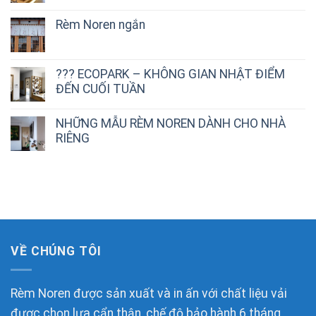
Rèm Noren ngắn
??? ECOPARK – KHÔNG GIAN NHẬT ĐIỂM
ĐẾN CUỐI TUẦN
NHỮNG MẪU RÈM NOREN DÀNH CHO NHÀ
RIÊNG
VỀ CHÚNG TÔI
Rèm Noren được sản xuất và in ấn với chất liệu vải
được chọn lựa cẩn thận, chế độ bảo hành 6 tháng.