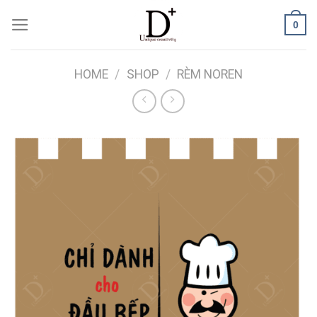
Skip
0
to
content
HOME
/
SHOP
/
RÈM NOREN