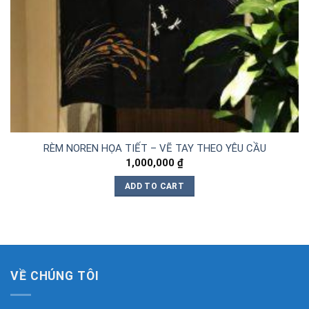
RÈM NOREN HỌA TIẾT – VẼ TAY THEO YÊU CẦU
1,000,000
₫
ADD TO CART
VỀ CHÚNG TÔI