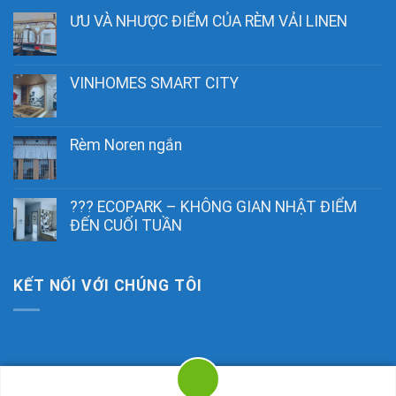
ƯU VÀ NHƯỢC ĐIỂM CỦA RÈM VẢI LINEN
VINHOMES SMART CITY
Rèm Noren ngắn
??? ECOPARK – KHÔNG GIAN NHẬT ĐIỂM
ĐẾN CUỐI TUẦN
KẾT NỐI VỚI CHÚNG TÔI
Copyright 2026 ©
Rèm Noren