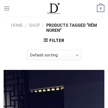
Skip
0
to
content
HOME
/
SHOP
/
PRODUCTS TAGGED “RÈM
NOREN”
FILTER