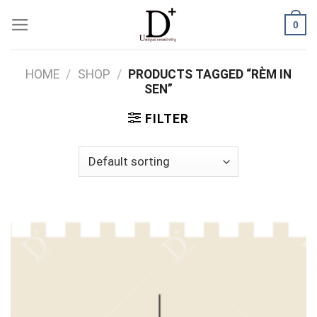
Skip
0
to
content
HOME
/
SHOP
/
PRODUCTS TAGGED “RÈM IN
SEN”
FILTER