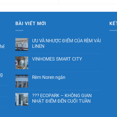
BÀI VIẾT MỚI
KẾ
ƯU VÀ NHƯỢC ĐIỂM CỦA RÈM VẢI
LINEN
chế
VINHOMES SMART CITY
ng
Rèm Noren ngắn
??? ECOPARK – KHÔNG GIAN
NHẬT ĐIỂM ĐẾN CUỐI TUẦN