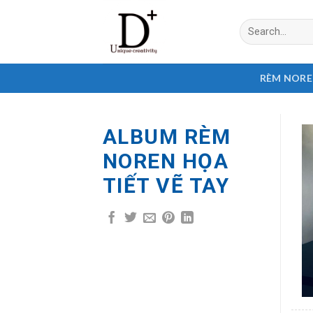
Skip
Search
to
for:
content
RÈM NOR
ALBUM RÈM
NOREN HỌA
TIẾT VẼ TAY