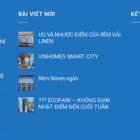
BÀI VIẾT MỚI
KẾ
ƯU VÀ NHƯỢC ĐIỂM CỦA RÈM VẢI
LINEN
chế
VINHOMES SMART CITY
ng
Rèm Noren ngắn
??? ECOPARK – KHÔNG GIAN
NHẬT ĐIỂM ĐẾN CUỐI TUẦN