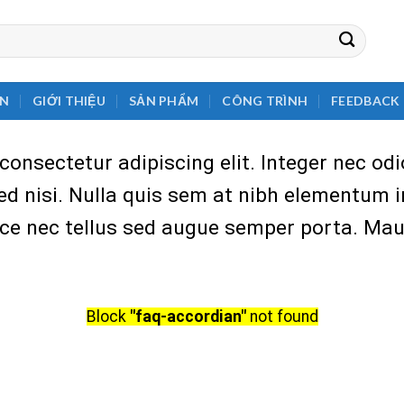
EN
GIỚI THIỆU
SẢN PHẨM
CÔNG TRÌNH
FEEDBACK
onsectetur adipiscing elit. Integer nec odi
d nisi. Nulla quis sem at nibh elementum i
ce nec tellus sed augue semper porta. Ma
Block
"faq-accordian"
not found