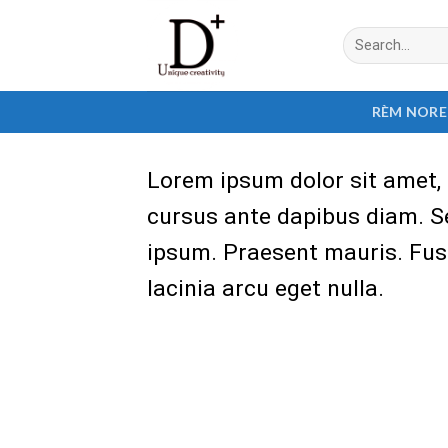
Skip
Search
to
for:
content
RÈM NOR
Lorem ipsum dolor sit amet, c
cursus ante dapibus diam. Se
ipsum. Praesent mauris. Fus
lacinia arcu eget nulla.